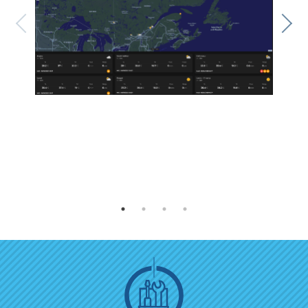
evious
Ne