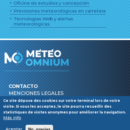
Oficina de estudios y concepción
Previsiones meteorológicas en carretera
Tecnologías Web y alertas
meteorológicas
CONTACTO
Menu
MENCIONES LEGALES
Política de protección de datos personales
Pied
Ce site dépose des cookies sur votre terminal lors de votre
visite. Si vous les acceptez, le site pourra recueillir des
de
statistiques de visites anonymes pour améliorer la navigation.
Más info
page
Facebook
Linkedin
Aceptar
No, gracias