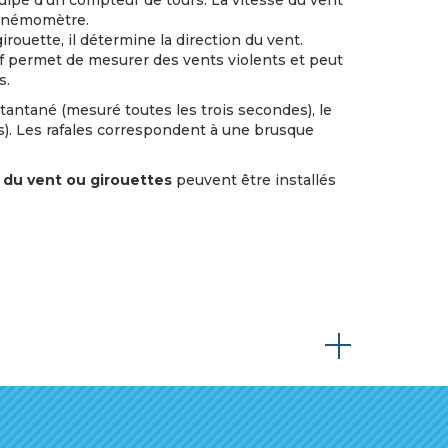
quipé d'un compteur de tours. La vitesse du vent
l'anémomètre.
irouette, il détermine la direction du vent.
tif permet de mesurer des vents violents et peut
s.
tantané (mesuré toutes les trois secondes), le
). Les rafales correspondent à une brusque
 du vent ou girouettes
peuvent être installés