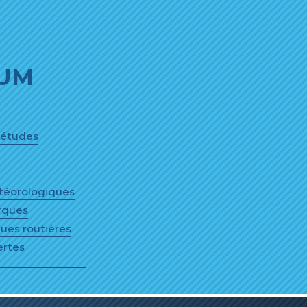
IUM
'études
étéorologiques
rques
ues routières
ertes