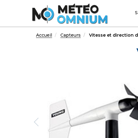
Aller
au
N
S
contenu
p
principal
Accueil
Capteurs
Vitesse et direction 
Previous