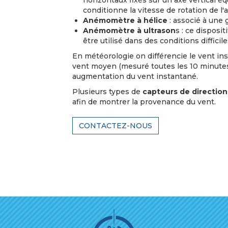
horizontaux fixés sur un axe vertical é
conditionne la vitesse de rotation de 
Anémomètre à hélice
: associé à une g
Anémomètre à ultrason
s : ce disposi
être utilisé dans des conditions difficile
En météorologie on différencie le vent ins
vent moyen (mesuré toutes les 10 minutes
augmentation du vent instantané.
Plusieurs types de
capteurs de direction
afin de montrer la provenance du vent.
CONTACTEZ-NOUS