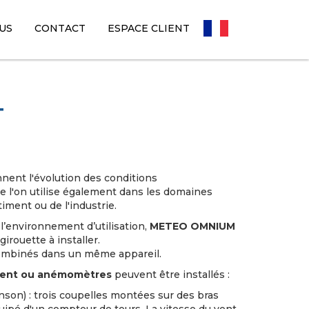
US
CONTACT
ESPACE CLIENT
FR
Toggle Dropdown
T
nnent l'évolution des conditions
 l'on utilise également dans les domaines
iment ou de l'industrie.
l’environnement d’utilisation,
METEO OMNIUM
rouette à installer.
combinés dans un même appareil.
 vent ou anémomètres
peuvent être installés :
nson) : trois coupelles montées sur des bras