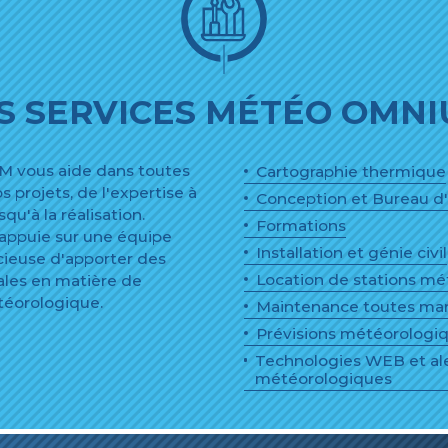
S SERVICES MÉTÉO OMN
vous aide dans toutes
Cartographie thermique
s projets, de l'expertise à
Conception et Bureau d
qu'à la réalisation.
Formations
'appuie sur une équipe
Installation et génie civil
ucieuse d'apporter des
Location de stations m
ales en matière de
téorologique.
Maintenance toutes ma
Prévisions météorologiq
Technologies WEB et al
météorologiques