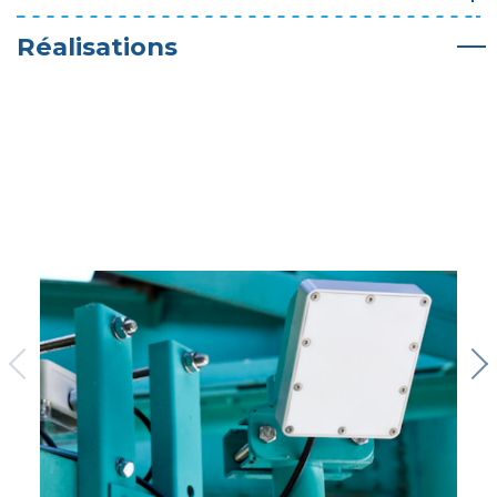
Réalisations
vious
Ne