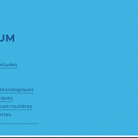
IUM
'études
étéorologiques
rques
ues routières
ertes