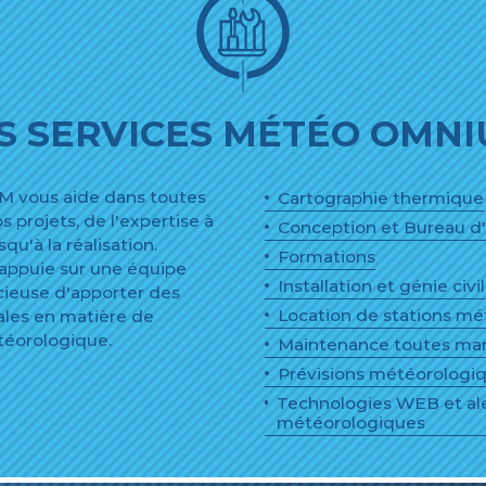
S SERVICES MÉTÉO OMN
vous aide dans toutes
Cartographie thermique
s projets, de l'expertise à
Conception et Bureau d
qu'à la réalisation.
Formations
'appuie sur une équipe
Installation et génie civil
ucieuse d'apporter des
Location de stations m
ales en matière de
téorologique.
Maintenance toutes ma
Prévisions météorologiq
Technologies WEB et al
météorologiques