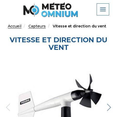
Aller
au
Toggle
contenu
navigat
principal
Accueil
Capteurs
Vitesse et direction du vent
VITESSE ET DIRECTION DU
VENT
evious
Ne