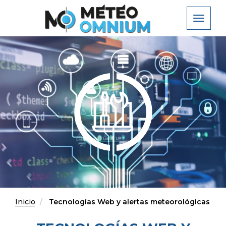
Pasar
al
Toggle
contenido
navigat
principal
Inicio
Tecnologías Web y alertas meteorológicas